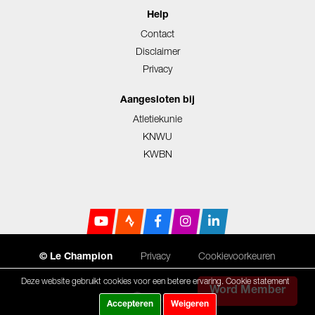
Help
Contact
Disclaimer
Privacy
Aangesloten bij
Atletiekunie
KNWU
KWBN
Privacy
Cookievoorkeuren
© Le Champion
Deze website gebruikt cookies voor een betere ervaring.
Cookie statement
Word Member
Accepteren
Weigeren