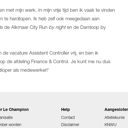
n met mijn werk. In mijn vrije tijd ben ik vaak te vinden
om te hardlopen. Ik heb zelf ook meegedaan aan
ls de Alkmaar City Run
by night
en de Damloop by
de vacature Assistent Controller vrij, en ben ik
p de afdeling Finance & Control. Je kunt me nu dus
dloper als medewerker!'
r Le Champion
Help
Aangesloten
anisatie
Contact
Atletiekunie
ber worden
Disclaimer
KNWU