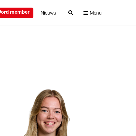
Nieuws
Menu
ord member