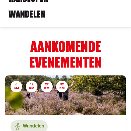
WANDELEN
AANKOMENDE
EVENEMENTEN
6
12
22
32
KM
KM
KM
KM
Wandelen