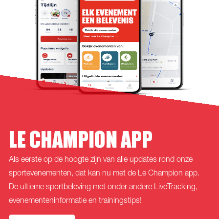
LE CHAMPION APP
Als eerste op de hoogte zijn van alle updates rond onze
sportevenementen, dat kan nu met de Le Champion app.
De ultieme sportbeleving met onder andere LiveTracking,
evenementeninformatie en trainingstips!