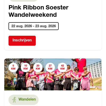
Pink Ribbon Soester
Wandelweekend
22 aug. 2026
-
23 aug. 2026
Inschrijven
5
10
20
27
42
KM
KM
KM
KM
KM
Wandelen