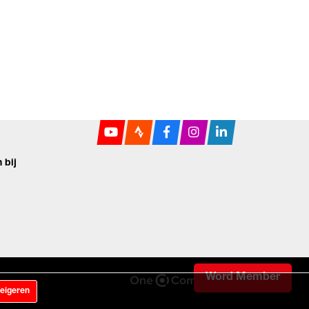
 bij
Word Member
eigeren