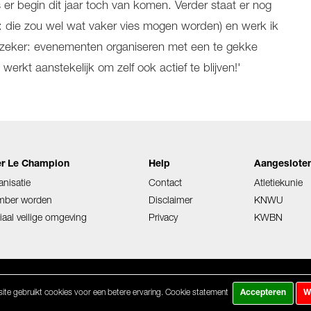
er begin dit jaar toch van komen. Verder staat er nog
ijk: die zou wel wat vaker vies mogen worden) en werk ik
is zeker: evenementen organiseren met een te gekke
werkt aanstekelijk om zelf ook actief te blijven!'
r Le Champion
Help
Aangesloten
anisatie
Contact
Atletiekunie
ber worden
Disclaimer
KNWU
iaal veilige omgeving
Privacy
KWBN
te gebruikt cookies voor een betere ervaring.
Cookie statement
Accepteren
W