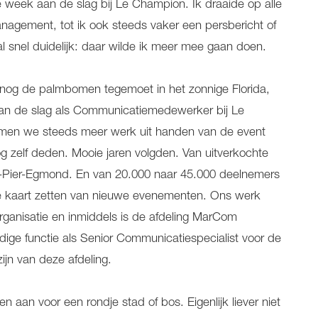
 week aan de slag bij Le Champion. Ik draaide op alle
anagement, tot ik ook steeds vaker een persbericht of
al snel duidelijk: daar wilde ik meer mee gaan doen.
t nog de palmbomen tegemoet in het zonnige Florida,
aan de slag als Communicatiemedewerker bij Le
men we steeds meer werk uit handen van de event
og zelf deden. Mooie jaren volgden. Van uitverkochte
-Pier-Egmond. En van 20.000 naar 45.000 deelnemers
e kaart zetten van nieuwe evenementen. Ons werk
organisatie en inmiddels is de afdeling MarCom
dige functie als Senior Communicatiespecialist voor de
jn van deze afdeling.
 aan voor een rondje stad of bos. Eigenlijk liever niet