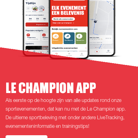
LE CHAMPION APP
Als eerste op de hoogte zijn van alle updates rond onze
sportevenementen, dat kan nu met de Le Champion app.
De ultieme sportbeleving met onder andere LiveTracking,
evenementeninformatie en trainingstips!