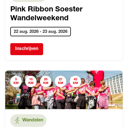
Pink Ribbon Soester
Wandelweekend
22 aug. 2026
-
23 aug. 2026
Inschrijven
5
10
20
27
42
KM
KM
KM
KM
KM
Wandelen