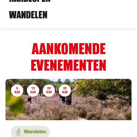
WANDELEN
AANKOMENDE
EVENEMENTEN
6
12
22
32
KM
KM
KM
KM
Wandelen